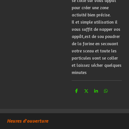
se colle sur vous appât
pour créer une zone
activité bien précise.
Il et simple utilisation il
vous suffit de napper vos
appât,est de sou poudrer
de la farine en secouant
votre sceau et toute les
particules vont se coller
et laissez sécher quelques
minutes
P
P
P
P
a
a
a
a
r
r
r
r
t
t
t
t
a
a
a
a
g
g
g
g
e
e
e
e
Heures d'ouverture
r
r
r
r