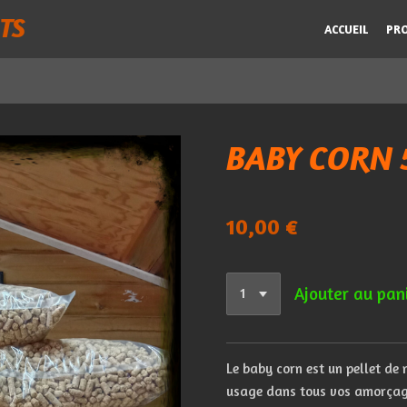
TS
ACCUEIL
PR
BABY CORN 
10,00 €
Ajouter au pan
Le
baby
corn
est
un
pellet
de
usage
dans
tous
vos
amorça