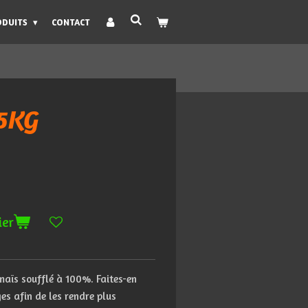
ODUITS
CONTACT
5KG
ier
maïs
soufflé
à
100%.
Faites-en
ges
afin
de
les
rendre
plus