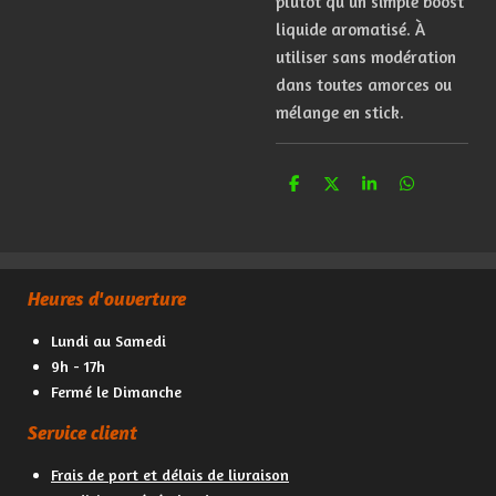
plutôt
qu'un
simple
boost
liquide
aromatisé.
À
utiliser
sans
modération
dans
toutes
amorces
ou
mélange
en
stick.
P
P
P
P
a
a
a
a
r
r
r
r
t
t
t
t
a
a
a
a
g
g
g
g
e
e
e
e
Heures d'ouverture
r
r
r
r
Lundi au Samedi
9h - 17h
Fermé le Dimanche
Service client
Frais de port et délais de livraison