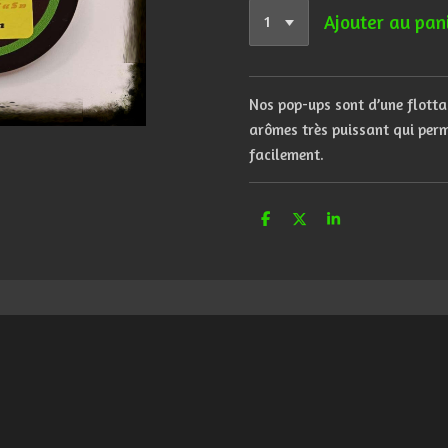
Ajouter au pan
Nos pop-ups sont d’une flotta
arômes très puissant qui perm
facilement.
P
P
P
a
a
a
r
r
r
t
t
t
a
a
a
g
g
g
e
e
e
r
r
r