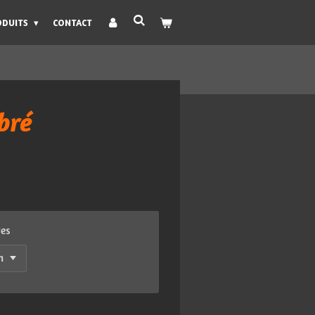
ODUITS
CONTACT
bré
res