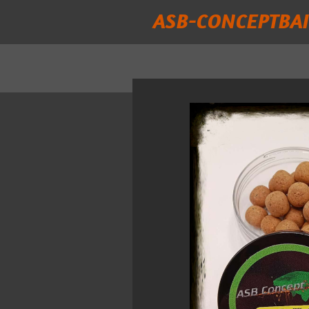
ASB-CONCEPTBAI
Passer
au
contenu
principal