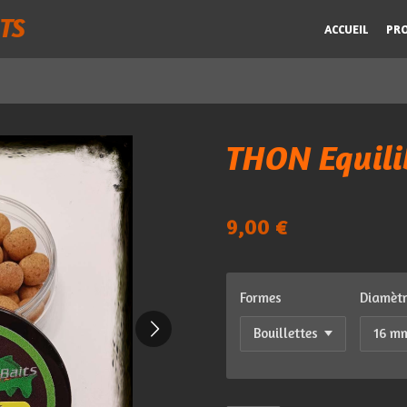
TS
ACCUEIL
PR
THON Equili
9,00 €
Formes
Diamèt