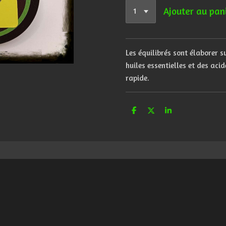
Ajouter au pan
Les équilibrés sont élaborer s
huiles essentielles et des aci
rapide.
P
P
P
a
a
a
r
r
r
t
t
t
a
a
a
g
g
g
e
e
e
r
r
r