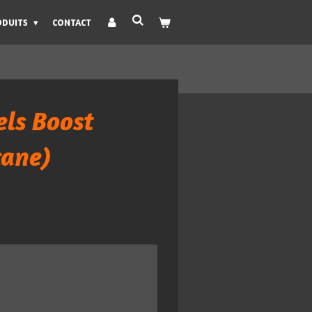
ODUITS
CONTACT
ls Boost
cane)