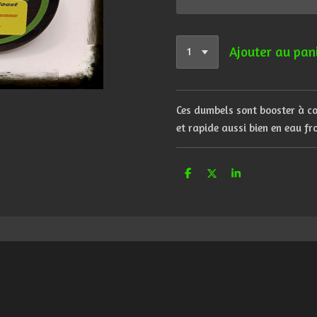
Ajouter au pan
Ces dumbels sont booster à cœ
et rapide aussi bien en eau fr
P
P
P
a
a
a
r
r
r
t
t
t
a
a
a
g
g
g
e
e
e
r
r
r