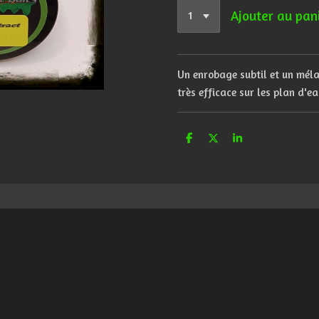
Ajouter au pan
Un
enrobage
subtil
et
un
mél
très efficace sur les plan d'ea
P
P
P
a
a
a
r
r
r
t
t
t
a
a
a
g
g
g
e
e
e
r
r
r