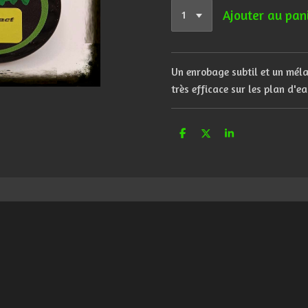
Ajouter au pan
Un
enrobage
subtil
et
un
mél
très efficace sur les plan d'ea
P
P
P
a
a
a
r
r
r
t
t
t
a
a
a
g
g
g
e
e
e
r
r
r