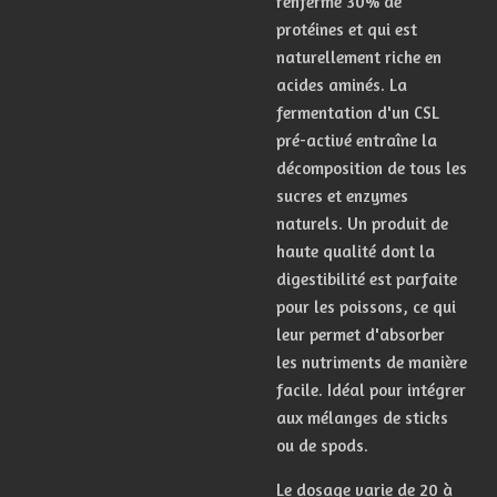
renferme
30%
de
protéines
et
qui
est
naturellement
riche en
acides aminés
.
La
fermentation
d'un
CSL
pré-activé
entraîne
la
décomposition
de
tous
les
sucres
et
enzymes
naturels.
Un
produit
de
haute
qualité
dont
la
digestibilité
est
parfaite
pour
les
poissons,
ce
qui
leur
permet
d'absorber
les
nutriments
de
manière
facile.
Idéal
pour
intégrer
aux
mélanges
de
sticks
ou
de
spods.
Le dosage varie de 20 à