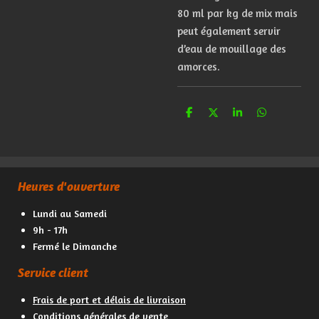
80 ml par kg de mix mais
peut également servir
d’eau de mouillage des
amorces.
P
P
P
P
a
a
a
a
r
r
r
r
t
t
t
t
a
a
a
a
g
g
g
g
e
e
e
e
Heures d'ouverture
r
r
r
r
Lundi au Samedi
9h - 17h
Fermé le Dimanche
Service client
Frais de port et délais de livraison
Conditions générales de vente