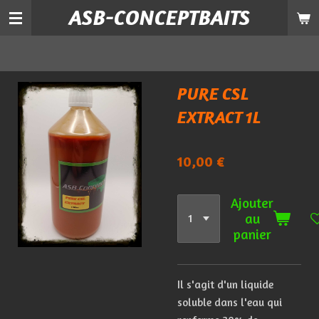
ASB-CONCEPTBAITS
Passer
au
contenu
principal
PURE CSL
EXTRACT 1L
10,00 €
Ajouter
au
panier
Il
s'agit
d'un
liquide
soluble
dans
l'eau
qui