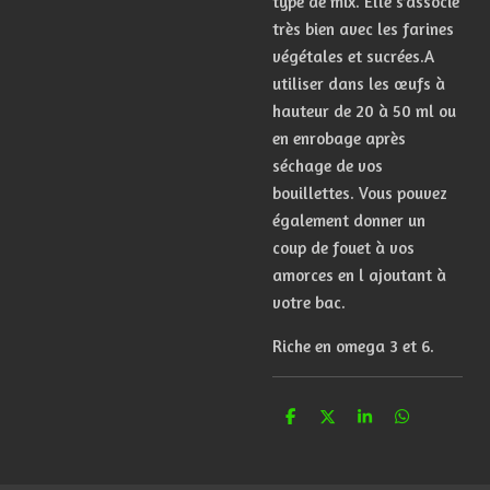
type de mix. Elle s’associe
très bien avec les farines
végétales et sucrées.A
utiliser dans les œufs à
hauteur de 20 à 50 ml ou
en enrobage après
séchage de vos
bouillettes. Vous pouvez
également donner un
coup de fouet à vos
amorces en l ajoutant à
votre bac.
Riche en omega 3 et 6.
P
P
P
P
a
a
a
a
r
r
r
r
t
t
t
t
a
a
a
a