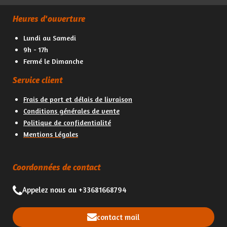
g
g
g
g
e
e
e
e
Heures d'ouverture
r
r
r
r
Lundi au Samedi
9h - 17h
Fermé le Dimanche
Service client
Frais de port et délais de livraison
Conditions générales de vente
Politique de confidentialité
Mentions Légales
Coordonnées de contact
Appelez nous au +33681668794
contact mail