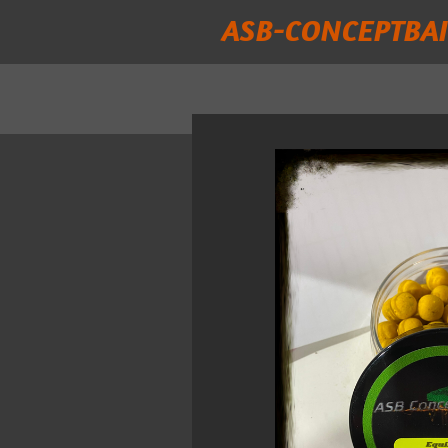
ASB-CONCEPTBAI
Passer
au
contenu
principal