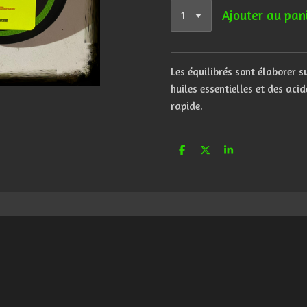
Ajouter au pan
Les équilibrés sont élaborer s
huiles essentielles et des aci
rapide.
P
P
P
a
a
a
r
r
r
t
t
t
a
a
a
g
g
g
e
e
e
r
r
r