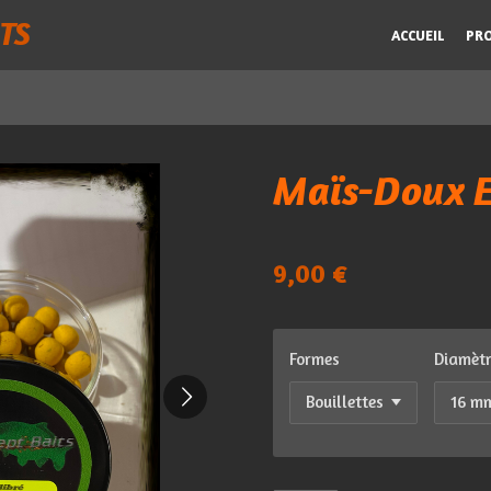
TS
ACCUEIL
PR
Maïs-Doux E
9,00 €
Formes
Diamèt